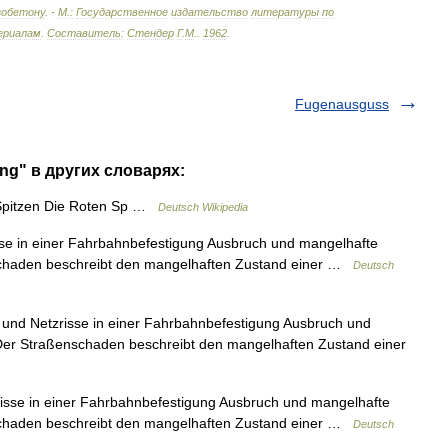
зобетону
. -
М
.
:
Государственное
издательство
литературы
по
ериалам
.
Составитель:
Стендер
Г
.
М
.
.
1962
.
Fugenausguss
ng" в других словарях:
Spitzen Die Roten Sp …
Deutsch Wikipedia
se in einer Fahrbahnbefestigung Ausbruch und mangelhafte
chaden beschreibt den mangelhaften Zustand einer …
Deutsch
und Netzrisse in einer Fahrbahnbefestigung Ausbruch und
er Straßenschaden beschreibt den mangelhaften Zustand einer
isse in einer Fahrbahnbefestigung Ausbruch und mangelhafte
chaden beschreibt den mangelhaften Zustand einer …
Deutsch