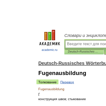
Словари и энциклоп
academic.ru
Deutsch-Russisches Wörterbuch für Zement, Beton und Stahlbeton
Deutsch-Russisches Wörterbu
Fugenausbildung
Толкование
Перевод
Fugenausbildung
f
конструкция
швов
;
стыкование