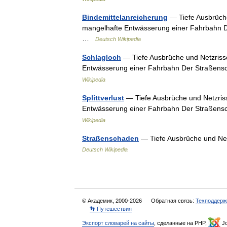
Bindemittelanreicherung
— Tiefe Ausbrüche
mangelhafte Entwässerung einer Fahrbahn D
…
Deutsch Wikipedia
Schlagloch
— Tiefe Ausbrüche und Netzriss
Entwässerung einer Fahrbahn Der Straßens
Wikipedia
Splittverlust
— Tiefe Ausbrüche und Netzris
Entwässerung einer Fahrbahn Der Straßens
Wikipedia
Straßenschaden
— Tiefe Ausbrüche und Ne
Deutsch Wikipedia
© Академик, 2000-2026
Обратная связь:
Техподдерж
👣 Путешествия
Экспорт словарей на сайты
, сделанные на PHP,
Jo