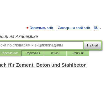
Запомнить сайт
Словарь на свой сайт
RU
едии на Академике
Найти!
Толкования
Переводы
Книги
Игры ⚽
ch für Zement, Beton und Stahlbeton