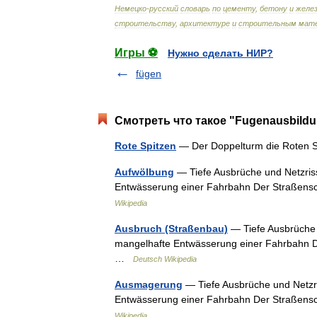
Немецко
-
русский
словарь
по
цементу
,
бетону
и
желе
строительству
,
архитектуре
и
строительным
мат
Игры ⚽
Нужно сделать НИР?
fügen
Смотреть что такое "Fugenausbildu
Rote Spitzen
— Der Doppelturm die Roten 
Aufwölbung
— Tiefe Ausbrüche und Netzris
Entwässerung einer Fahrbahn Der Straßens
Wikipedia
Ausbruch (Straßenbau)
— Tiefe Ausbrüche 
mangelhafte Entwässerung einer Fahrbahn D
…
Deutsch Wikipedia
Ausmagerung
— Tiefe Ausbrüche und Netzr
Entwässerung einer Fahrbahn Der Straßens
Wikipedia